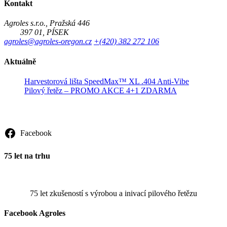
Kontakt
Agroles s.r.o., Pražská 446
397 01, PÍSEK
agroles@agroles-oregon.cz
+(420) 382 272 106
Aktuálně
Harvestorová lišta SpeedMax™ XL .404 Anti-Vibe
Pilový řetěz – PROMO AKCE 4+1 ZDARMA
Sledujte nás
Facebook
75 let na trhu
75 let zkušeností s výrobou a inivací pilového řetězu
Facebook Agroles