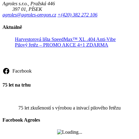
Agroles s.r.o., Pražská 446
397 01, PÍSEK
agroles@agroles-oregon.cz
+(420) 382 272 106
Aktuálně
Harvestorová lišta SpeedMax™ XL .404 Anti-Vibe
Pilový řetěz – PROMO AKCE 4+1 ZDARMA
Sledujte nás
Facebook
75 let na trhu
75 let zkušeností s výrobou a inivací pilového řetězu
Facebook Agroles