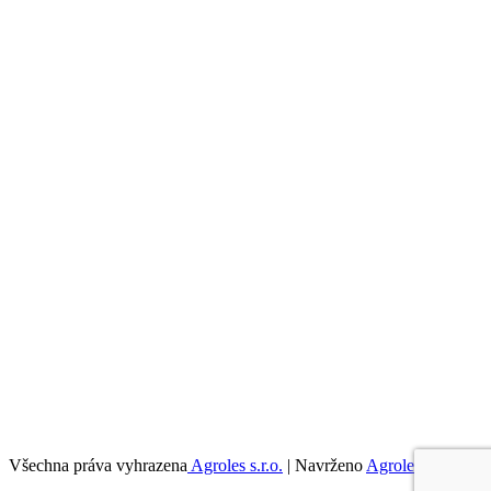
Všechna práva vyhrazena
Agroles s.r.o.
|
Navrženo
Agroles s.r.o.