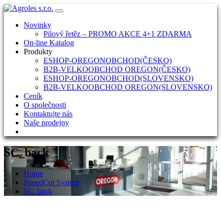
Skip
to
Novinky
content
Pilový řetěz – PROMO AKCE 4+1 ZDARMA
On-line Katalog
Produkty
ESHOP-OREGONOBCHOD(ČESKO)
B2B-VELKOOBCHOD OREGON(ČESKO)
ESHOP-OREGONOBCHOD(SLOVENSKO)
B2B-VELKOOBCHOD OREGON(SLOVENSKO)
Ceník
O společnosti
Kontaktujte nás
Naše prodejny
SC_back
Home
SpeedCut Systém
SC_back