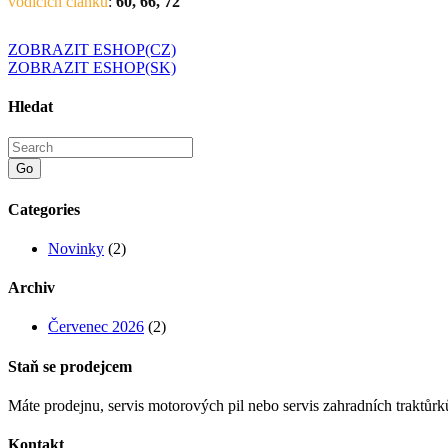
vodících článků
:
60, 66, 72
ZOBRAZIT ESHOP(CZ)
ZOBRAZIT ESHOP(SK)
Hledat
Go
Categories
Novinky
(2)
Archiv
Červenec 2026
(2)
Staň se prodejcem
Máte prodejnu, servis motorových pil nebo servis zahradních trakt
Kontakt