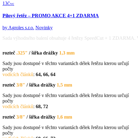
13
Čvc
Pilový řetěz – PROMO AKCE 4+1 ZDARMA
by
Agroles s.r.o.
Novinky
Sada výhodného balení obsahuje 4 řetězy SpeedCut + 1 ZDARMA. Vyber
rozteč
.325″
/ šířka drážky
1,3 mm
Sady jsou dostupné v těchto variantách délek řetězu kterou určují
počty
vodících článků
:
64, 66, 64
rozteč
3/8″
/ šířka drážky
1,5 mm
Sady jsou dostupné v těchto variantách délek řetězu kterou určují
počty
vodících článků
:
68, 72
rozteč
3/8″
/ šířka drážky
1,6 mm
Sady jsou dostupné v těchto variantách délek řetězu kterou určují
počty