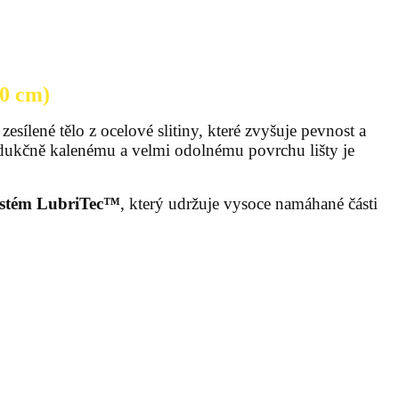
0 cm)
esílené tělo z ocelové slitiny, které zvyšuje pevnost a
 indukčně kalenému a velmi odolnému povrchu lišty je
ystém
LubriTec™
, který udržuje vysoce namáhané části