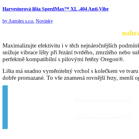
Harvestorová lišta SpeedMax™ XL .404 Anti-Vibe
by
Agroles s.r.o.
Novinky
nahr
Maximalizujte efektivitu i v těch nejnáročnějších podmínk
snižuje vibrace lišty při řezání tvrdého, zmrzlého nebo 
perfektně kompatibilní s pilovými řetězy Oregon®.
Lišta má snadno vyměnitelný vrchol s kolečkem ve tvaru
dobře promazané. To vše znamená rovnější řezy, menší o
ZOBRAZIT V ESHOP(CZ)
ZOBRAZIT V ESHOP(SK)