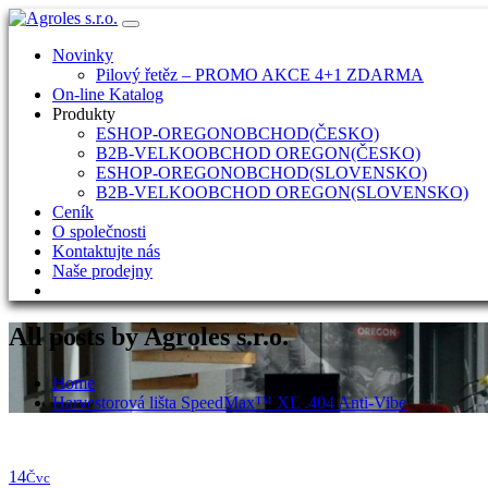
Skip
to
Novinky
content
Pilový řetěz – PROMO AKCE 4+1 ZDARMA
On-line Katalog
Produkty
ESHOP-OREGONOBCHOD(ČESKO)
B2B-VELKOOBCHOD OREGON(ČESKO)
ESHOP-OREGONOBCHOD(SLOVENSKO)
B2B-VELKOOBCHOD OREGON(SLOVENSKO)
Ceník
O společnosti
Kontaktujte nás
Naše prodejny
All posts by Agroles s.r.o.
Home
Harvestorová lišta SpeedMax™ XL .404 Anti-Vibe
14
Čvc