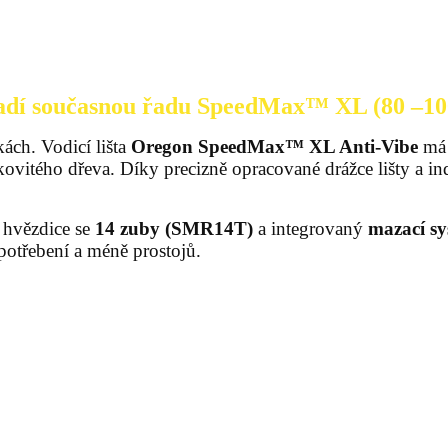
adí současnou řadu SpeedMax™ XL (80 –10
ách. Vodicí lišta
Oregon SpeedMax™ XL Anti-Vibe
má z
sukovitého dřeva. Díky precizně opracované drážce lišty a
 hvězdice se
14 zuby (SMR14T)
a integrovaný
mazací s
potřebení a méně prostojů.