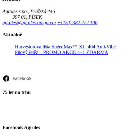
Agroles s.r.o., Pražská 446
397 01, PÍSEK
agroles@agroles-oregon.cz
+(420) 382 272 106
Aktuálně
Harvestorová lišta SpeedMax™ XL .404 Anti-Vibe
Pilový řetěz – PROMO AKCE 4+1 ZDARMA
Sledujte nás
Facebook
75 let na trhu
Facebook Agroles