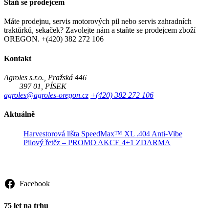
Staň se prodejcem
Máte prodejnu, servis motorových pil nebo servis zahradních
traktůrků, sekaček? Zavolejte nám a staňte se prodejcem zboží
OREGON. +(420) 382 272 106
Kontakt
Agroles s.r.o., Pražská 446
397 01, PÍSEK
agroles@agroles-oregon.cz
+(420) 382 272 106
Aktuálně
Harvestorová lišta SpeedMax™ XL .404 Anti-Vibe
Pilový řetěz – PROMO AKCE 4+1 ZDARMA
Sledujte nás
Facebook
75 let na trhu