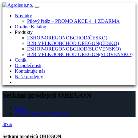
Skip
to
Novinky
content
Pilový řetěz – PROMO AKCE 4+1 ZDARMA
On-line Katalog
Produkty
ESHOP-OREGONOBCHOD(ČESKO)
B2B-VELKOOBCHOD OREGON(ČESKO)
ESHOP-OREGONOBCHOD(SLOVENSKO)
B2B-VELKOOBCHOD OREGON(SLOVENSKO)
Ceník
O společnosti
Kontaktujte nás
Naše prodejny
Setkání prodejců OREGON
Home
Setkání prodejců OREGON
3
Dub
Setkání prodejců OREGON