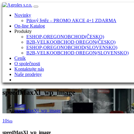
Skip
to
Novinky
content
Pilový řetěz – PROMO AKCE 4+1 ZDARMA
On-line Katalog
Produkty
ESHOP-OREGONOBCHOD(ČESKO)
B2B-VELKOOBCHOD OREGON(ČESKO)
ESHOP-OREGONOBCHOD(SLOVENSKO)
B2B-VELKOOBCHOD OREGON(SLOVENSKO)
Ceník
O společnosti
Kontaktujte nás
Naše prodejny
speedMaxXl_wp_image
Home
speedMaxXl_wp_image
10
Srp
speedMaxXl_wp_image