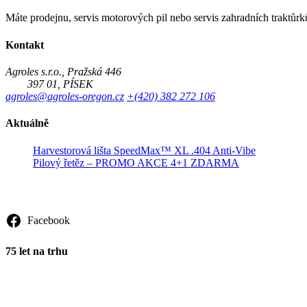
Máte prodejnu, servis motorových pil nebo servis zahradních trakt
Kontakt
Agroles s.r.o., Pražská 446
397 01, PÍSEK
agroles@agroles-oregon.cz
+(420) 382 272 106
Aktuálně
Harvestorová lišta SpeedMax™ XL .404 Anti-Vibe
Pilový řetěz – PROMO AKCE 4+1 ZDARMA
Sledujte nás
Facebook
75 let na trhu