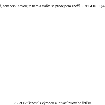
ůrků, sekaček? Zavolejte nám a staňte se prodejcem zboží OREGON. +(4
75 let zkušeností s výrobou a inivací pilového řetězu